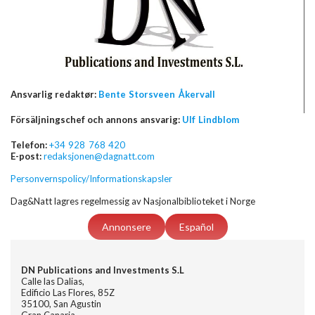
Ansvarlig redaktør:
Bente Storsveen Åkervall
Försäljningschef och annons ansvarig:
Ulf Lindblom
Telefon:
+34 928 768 420
E-post:
redaksjonen@dagnatt.com
Personvernspolicy/Informationskapsler
Dag&Natt lagres regelmessig av Nasjonalbiblioteket i Norge
Annonsere
Español
DN Publications and Investments S.L
Calle las Dalias,
Edificio Las Flores, 85Z
35100, San Agustin
Gran Canaria