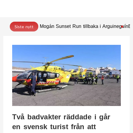
Mogán Sunset Run tillbaka i Arguineguín
En
Siste nytt
Två badvakter räddade i går
en svensk turist från att