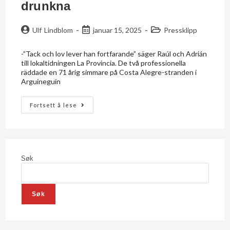
drunkna
Ulf Lindblom
januar 15, 2025
Pressklipp
-”Tack och lov lever han fortfarande” säger Raúl och Adrián
till lokaltidningen La Provincia. De två professionella
räddade en 71 årig simmare på Costa Alegre-stranden i
Arguineguín
Fortsett å lese
Søk
Søk