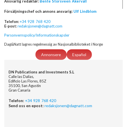
Ansvarlig redaktør:
Bente Storsveen Åkervall
Försäljningschef och annons ansvarig:
Ulf Lindblom
Telefon:
+34 928 768 420
E-post:
redaksjonen@dagnatt.com
Personvernspolicy/Informationskapsler
Dag&Natt lagres regelmessig av Nasjonalbiblioteket i Norge
Annonsere
Español
DN Publications and Investments S.L
Calle las Dalias,
Edificio Las Flores, 85Z
35100, San Agustin
Gran Canaria
Telefon:
+34 928 768 420
Send oss en epost:
redaksjonen@dagnatt.com