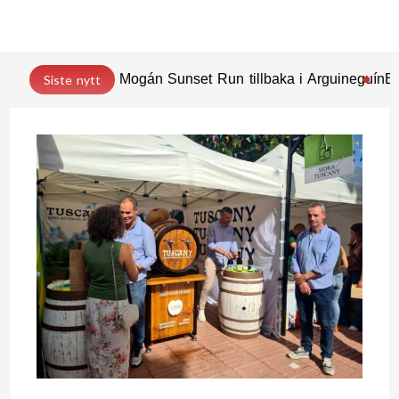
Mogán Sunset Run tillbaka i Arguineguín
En
Siste nytt