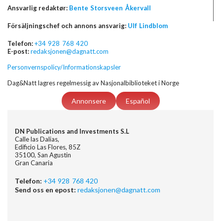
Ansvarlig redaktør:
Bente Storsveen Åkervall
Försäljningschef och annons ansvarig:
Ulf Lindblom
Telefon:
+34 928 768 420
E-post:
redaksjonen@dagnatt.com
Personvernspolicy/Informationskapsler
Dag&Natt lagres regelmessig av Nasjonalbiblioteket i Norge
Annonsere
Español
DN Publications and Investments S.L
Calle las Dalias,
Edificio Las Flores, 85Z
35100, San Agustin
Gran Canaria
Telefon:
+34 928 768 420
Send oss en epost:
redaksjonen@dagnatt.com