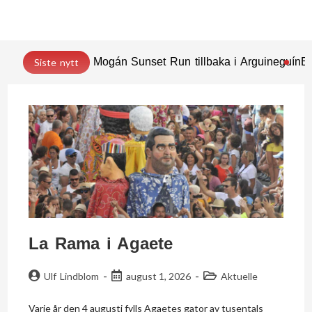
Mogán Sunset Run tillbaka i Arguineguín
En
Siste nytt
La Rama i Agaete
Ulf Lindblom
august 1, 2026
Aktuelle
Varje år den 4 augusti fylls Agaetes gator av tusentals