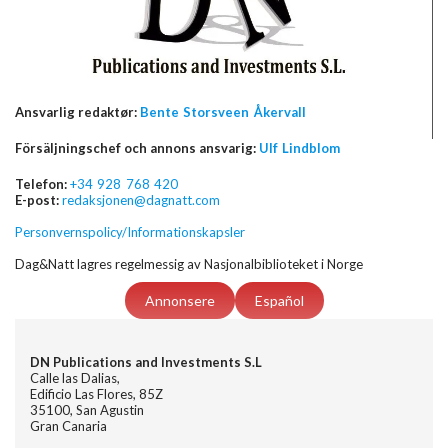
Ansvarlig redaktør:
Bente Storsveen Åkervall
Försäljningschef och annons ansvarig:
Ulf Lindblom
Telefon:
+34 928 768 420
E-post:
redaksjonen@dagnatt.com
Personvernspolicy/Informationskapsler
Dag&Natt lagres regelmessig av Nasjonalbiblioteket i Norge
Annonsere
Español
DN Publications and Investments S.L
Calle las Dalias,
Edificio Las Flores, 85Z
35100, San Agustin
Gran Canaria