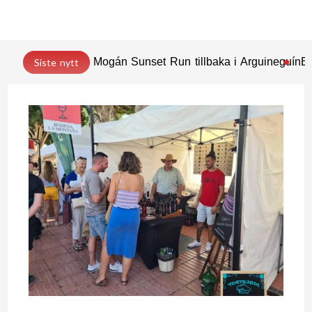
Mogán Sunset Run tillbaka i Arguineguín
En
Siste nytt