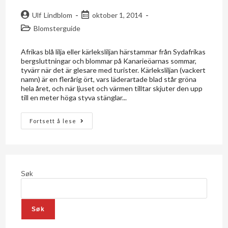
Ulf Lindblom
oktober 1, 2014
Blomsterguide
Afrikas blå lilja eller kärleksliljan härstammar från Sydafrikas
bergsluttningar och blommar på Kanarieöarnas sommar,
tyvärr när det är glesare med turister. Kärleksliljan (vackert
namn) är en flerårig ört, vars läderartade blad står gröna
hela året, och när ljuset och värmen tilltar skjuter den upp
till en meter höga styva stänglar...
Fortsett å lese
Søk
Søk