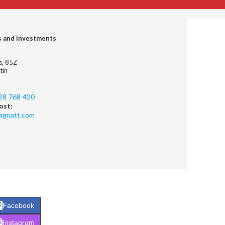
s and Investments
es, 85Z
tin
28 768 420
ost:
agnatt.com
Facebook
Instagram