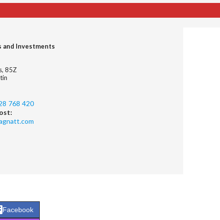
s and Investments
es, 85Z
tin
28 768 420
ost:
agnatt.com
Facebook