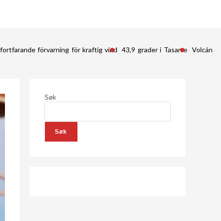
fortfarande förvarning för kraftig vind
43,9 grader i Tasarte
Volcán d
Søk
Søk