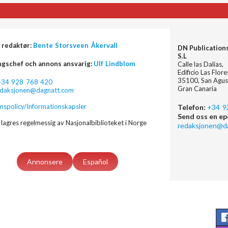
 redaktør:
Bente Storsveen Åkervall
DN Publication
S.L
ngschef och annons ansvarig:
Ulf Lindblom
Calle las Dalias,
Edificio Las Flor
35100, San Agus
+34 928 768 420
Gran Canaria
edaksjonen@dagnatt.com
nspolicy/Informationskapsler
Telefon:
+34 9
Send oss en ep
lagres regelmessig av Nasjonalbiblioteket i Norge
redaksjonen@d
Annonsere
Español