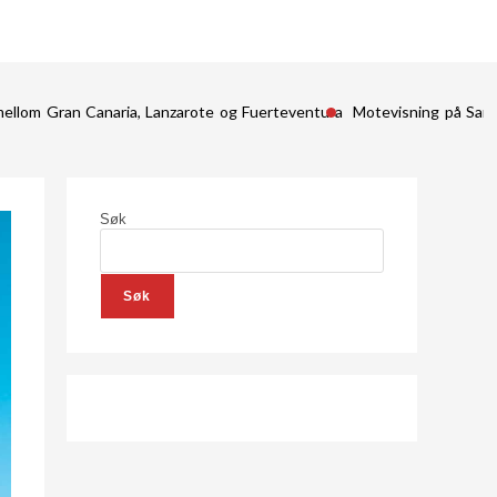
mellom Gran Canaria, Lanzarote og Fuerteventura
Motevisning på San
Søk
Søk