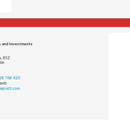
s and Investments
es, 85Z
tin
28 768 420
ost:
agnatt.com