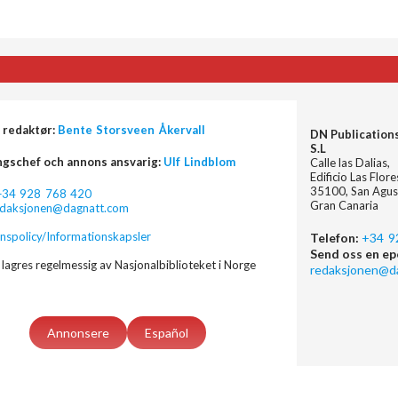
 redaktør:
Bente Storsveen Åkervall
DN Publication
S.L
ngschef och annons ansvarig:
Ulf Lindblom
Calle las Dalias,
Edificio Las Flor
35100, San Agus
+34 928 768 420
Gran Canaria
edaksjonen@dagnatt.com
nspolicy/Informationskapsler
Telefon:
+34 9
Send oss en ep
lagres regelmessig av Nasjonalbiblioteket i Norge
redaksjonen@d
Annonsere
Español