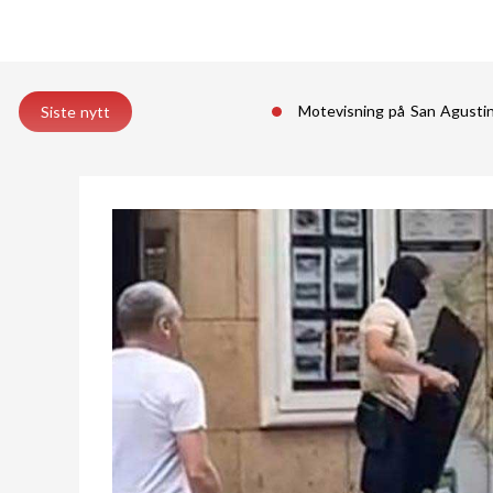
Motevisning på San Agust
Siste nytt