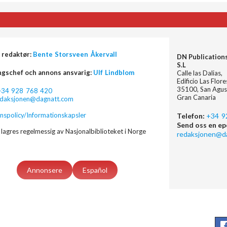
 redaktør:
Bente Storsveen Åkervall
DN Publication
S.L
ngschef och annons ansvarig:
Ulf Lindblom
Calle las Dalias,
Edificio Las Flor
35100, San Agus
+34 928 768 420
Gran Canaria
edaksjonen@dagnatt.com
nspolicy/Informationskapsler
Telefon:
+34 9
Send oss en ep
lagres regelmessig av Nasjonalbiblioteket i Norge
redaksjonen@d
Annonsere
Español