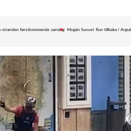
in-stranden førstkommende søndag
Mogán Sunset Run tillbaka i Argu