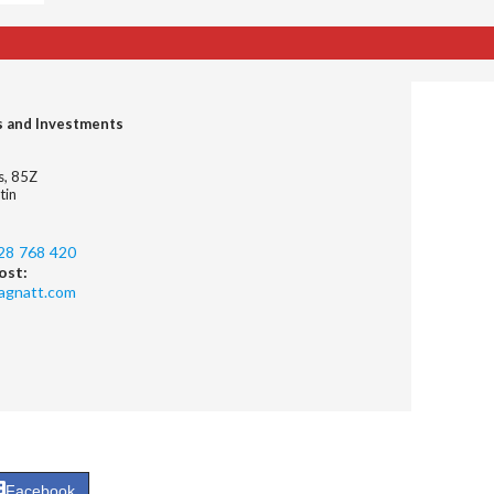
s and Investments
es, 85Z
tin
28 768 420
ost:
agnatt.com
Facebook