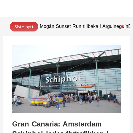
Mogán Sunset Run tillbaka i Arguineguín
En
Siste nytt
Gran Canaria: Amsterdam