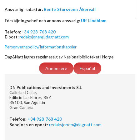
Ansvarlig redaktør:
Bente Storsveen Åkervall
Försäljningschef och annons ansvarig:
Ulf Lindblom
Telefon:
+34 928 768 420
E-post:
redaksjonen@dagnatt.com
Personvernspolicy/Informationskapsler
Dag&Natt lagres regelmessig av Nasjonalbiblioteket i Norge
Annonsere
Español
DN Publications and Investments S.L
Calle las Dalias,
Edificio Las Flores, 85Z
35100, San Agustin
Gran Canaria
Telefon:
+34 928 768 420
Send oss en epost:
redaksjonen@dagnatt.com