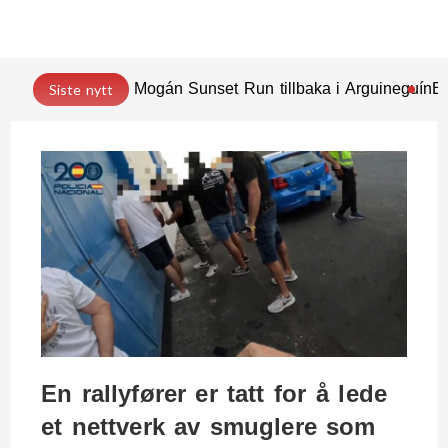
Mogán Sunset Run tillbaka i Arguineguín
En
Siste nytt
En rallyfører er tatt for å lede
et nettverk av smuglere som