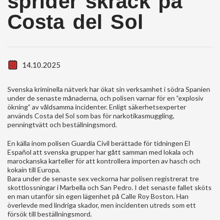
sprider skräck på
Costa del Sol
14.10.2025
Svenska kriminella nätverk har ökat sin verksamhet i södra Spanien
under de senaste månaderna, och polisen varnar för en ”explosiv
ökning” av våldsamma incidenter. Enligt säkerhetsexperter
används Costa del Sol som bas för narkotikasmuggling,
penningtvätt och beställningsmord.
En källa inom polisen Guardia Civil berättade för tidningen El
Español att svenska grupper har gått samman med lokala och
marockanska karteller för att kontrollera importen av hasch och
kokain till Europa.
Bara under de senaste sex veckorna har polisen registrerat tre
skottlossningar i Marbella och San Pedro. I det senaste fallet sköts
en man utanför sin egen lägenhet på Calle Roy Boston. Han
överlevde med lindriga skador, men incidenten utreds som ett
försök till beställningsmord.