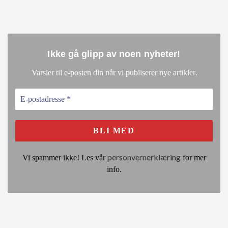
Ikke gå glipp av noen nyheter
!
.
Varsler til e-posten din når vi publiserer nye artikler
personvernerklæring
Vi spammer ikke! Les vår
for mer
info.