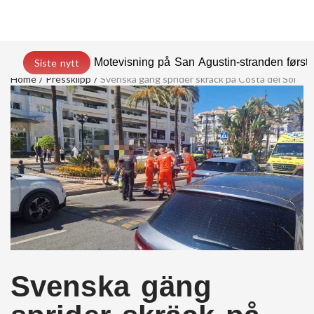
Motevisning på San Agustin-stranden før
Siste nytt
Home
Pressklipp
Svenska gäng sprider skräck på Costa del Sol
Svenska gäng