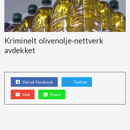
Kriminelt olivenolje-nettverk
avdekket
Del på Facebook
Twitter
Mail
Share