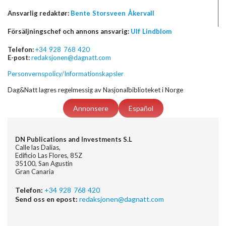
Ansvarlig redaktør:
Bente Storsveen Åkervall
Försäljningschef och annons ansvarig:
Ulf Lindblom
Telefon:
+34 928 768 420
E-post:
redaksjonen@dagnatt.com
Personvernspolicy/Informationskapsler
Dag&Natt lagres regelmessig av Nasjonalbiblioteket i Norge
Annonsere
Español
DN Publications and Investments S.L
Calle las Dalias,
Edificio Las Flores, 85Z
35100, San Agustin
Gran Canaria
Telefon:
+34 928 768 420
Send oss en epost:
redaksjonen@dagnatt.com