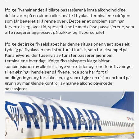
Ifølge Ryanair er det å tillate passasjerer å innta alkoholholdige
drikkevarer på en ukontrollert måte i flyplassterminalene «dråpen
som får begeret til å renne over». Dette er et problem som har
forverret seg over tid, spesielt i møte med disse passasjerene, som
ofte reagerer aggressivt på bakke- og flypersonalet.
Ifølge det irske flyselskapet har denne situasjonen vært spesielt
tydelig på flyplasser med stor turisttrafikk, som for eksempel på
Kanariøyene, der tusenvis av turister passerer gjennom
terminalene hver dag. Ifølge flyselskapets klage bidrar
kombinasjonen av alkohol, lange ventetider og rene ferieflyvninger
til en økning i hendelser på flyene, noe som har ført til
omdirigeringer og forsinkelser, og som utgjør en risiko om bord på
grunn av manglende kontroll av mange alkoholpåvirkede
passasjerer.