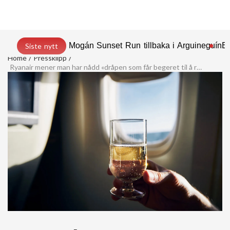
Mogán Sunset Run tillbaka i Arguineguín
En
Siste nytt
Home
Pressklipp
Ryanair mener man har nådd «dråpen som får begeret til å renne over»…