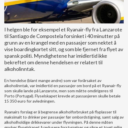
I helgen ble for eksempel et Ryanair-fly fra Lanzarote
til Santiago de Compostela forsinket i 40 minutter på
grunn av en krangel med en passasjer som nektet å
vise boardingkortet sitt, og som ble fjernet fra flyet av
spansk politi. Myndighetene har imidlertid ikke
bekreftet om denne hendelsen er relatert til
alkoholinntak.
En hendelse (blant mange andre) som var forårsaket av
alkoholinntak, var imidlertid en passasjer om bord på et Ryanair-fly
som skulle lande på Lanzarote, men som måtte omdirigeres til
Porto (Portugal). Flyselskapet krevde at passasjeren skulle betale
15 350 euro for avledningen.
Ryanairs forslag er å begrense alkoholforbruket på flyplasser til
maksimalt to drinker per passasjer før ombordstigning, samt salg av
alkoholholdige drikkevarer under flyvningen. På denne måten
ønsker flyselskapet å redusere forstyrrelser og sikre et trygt miljø