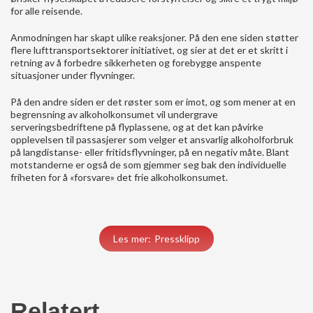
for alle reisende.
Anmodningen har skapt ulike reaksjoner. På den ene siden støtter
flere lufttransportsektorer initiativet, og sier at det er et skritt i
retning av å forbedre sikkerheten og forebygge anspente
situasjoner under flyvninger.
På den andre siden er det røster som er imot, og som mener at en
begrensning av alkoholkonsumet vil undergrave
serveringsbedriftene på flyplassene, og at det kan påvirke
opplevelsen til passasjerer som velger et ansvarlig alkoholforbruk
på langdistanse- eller fritidsflyvninger, på en negativ måte. Blant
motstanderne er også de som gjemmer seg bak den individuelle
friheten for å «forsvare» det frie alkoholkonsumet.
Les mer: Pressklipp
Relatert