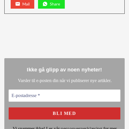
Mail
Share
Ikke gå glipp av noen nyheter
!
.
Varsler til e-posten din når vi publiserer nye artikler
personvernerklæring
Vi spammer ikke! Les vår
for mer