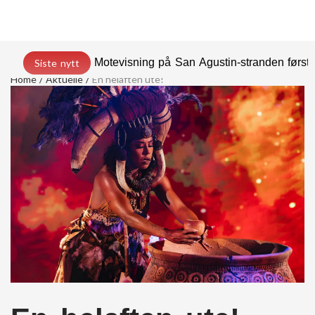
Motevisning på San Agustin-stranden før
Siste nytt
Home
Aktuelle
En helaften ute!