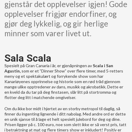
gjenstår det opplevelser igjen! Gode
opplevelser frigjør endorfiner, og
gjør deg lykkelig, og gir herlige
minner som varer livet ut.
Sala Scala
Spesielt på Gran Canaria i år, er gjenåpningen av
Scala i San
Agustin,
som er et ”Dinner Show” over flere timer, med 5-retters
meny og et spektakulært og forrykende show som har
Kanariøyenes opprinnelse og historie som en rød tråd gjennom
mange ulike opptredener av dans, musikk og akrobatikk. Dette er
en kveld da du tar på deg finstasen, slår litt på stortromma og
flotter deg litt i matchende omgivelser.
Om du ikke bor midt i hjertet av en storby metropol til daglig, så
finner du ingenting lignende i ditt nabolag. Med andre ord er dette
en unik sjanse til å lage et helt spesielt julebord for deg og dine.
Prisen ligger på c. 100 euro, noe som slett ikke er så verst pris, tatt
i betraktning at mat og flere timers show er inkludert! Positiv er