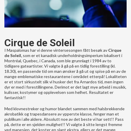
Cirque de Soleil
I Maspalomas har vi denne vintersesongen fått besøk av
Cirque
de Soleil,
som er et kanadisk underholdningsimperium lokalisert i
Montréal, Quebec, i Canada, som ble grunnlagt i 1984 av to
tidligere gateartister. Vi valgte å gå på en tidlig forestilling (kl.
18.30), en passende tid om man ønsker å gå ut og spise på en av de
mange emblematiske restaurantene i området etterpå! Lokaliteten
er et stort sirkustelt slik vi husker det fra Arnardos tid, men ingen
dyr er med i forestillingene. Derimot er det lagt mye arbeid i musikk,
kulisser, kostymer og opplevelsen som helhet. Resultatet er
fantastisk!!
Med klovnestreker og humor blandet sammen med halsbrekkende
akrobatikk og trapesdansere av ypperste klasse, fenger man et
publikum i alle aldere. Absolutt noe av det beste vi har sett!! Pass
på, dette er en sjelden mulighet!! Vi valgte å sitte lengst fremme
ved manesjen, det koster en slant ekstra, ellers er det mange