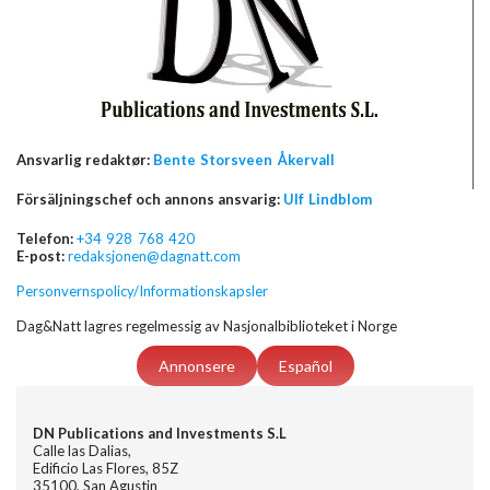
Ansvarlig redaktør:
Bente Storsveen Åkervall
Försäljningschef och annons ansvarig:
Ulf Lindblom
Telefon:
+34 928 768 420
E-post:
redaksjonen@dagnatt.com
Personvernspolicy/Informationskapsler
Dag&Natt lagres regelmessig av Nasjonalbiblioteket i Norge
Annonsere
Español
DN Publications and Investments S.L
Calle las Dalias,
Edificio Las Flores, 85Z
35100, San Agustin