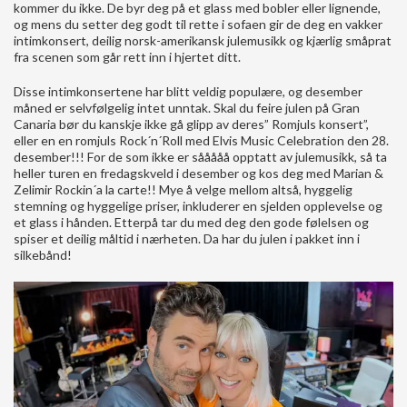
kommer du ikke. De byr deg på et glass med bobler eller lignende,
og mens du setter deg godt til rette i sofaen gir de deg en vakker
intimkonsert, deilig norsk-amerikansk julemusikk og kjærlig småprat
fra scenen som går rett inn i hjertet ditt.
Disse intimkonsertene har blitt veldig populære, og desember
måned er selvfølgelig intet unntak. Skal du feire julen på Gran
Canaria bør du kanskje ikke gå glipp av deres” Romjuls konsert”,
eller en en romjuls Rock´n´Roll med Elvis Music Celebration den 28.
desember!!! For de som ikke er sååååå opptatt av julemusikk, så ta
heller turen en fredagskveld i desember og kos deg med Marian &
Zelimir Rockin´a la carte!! Mye å velge mellom altså, hyggelig
stemning og hyggelige priser, inkluderer en sjelden opplevelse og
et glass i hånden. Etterpå tar du med deg den gode følelsen og
spiser et deilig måltid i nærheten. Da har du julen i pakket inn i
silkebånd!