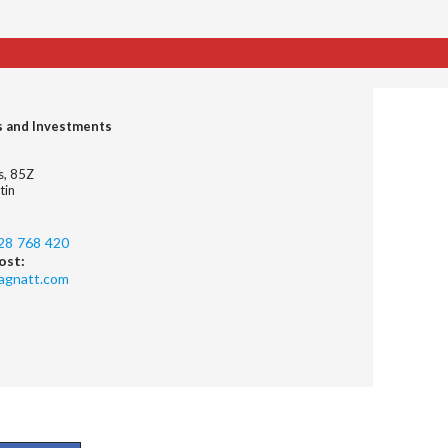
s and Investments
es, 85Z
tin
28 768 420
ost:
agnatt.com