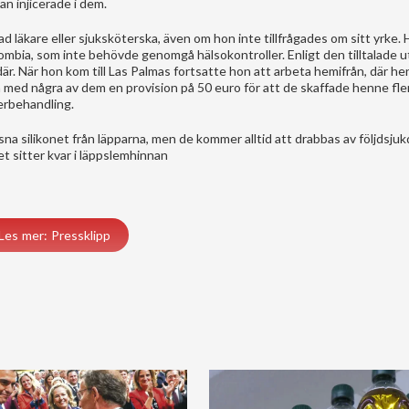
an injicerade i dem.
ad läkare eller sjuksköterska, även om hon inte tillfrågades om sitt yrke.
mbia, som inte behövde genomgå hälsokontroller. Enligt den tilltalade u
. När hon kom till Las Palmas fortsatte hon att arbeta hemifrån, där h
 med några av dem en provision på 50 euro för att de skaffade henne fler
terbehandling.
sna silikonet från läpparna, men de kommer alltid att drabbas av följdsju
et sitter kvar i läppslemhinnan
Les mer: Pressklipp