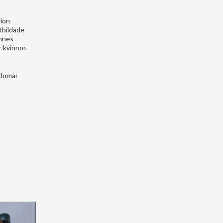
 Hon
tbildade
ennes
 kvinnor.
kdomar