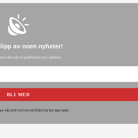
glipp av noen nyheter
!
.
sten din når vi publiserer nye artikler
personvernerklæring
es vår
for mer info.