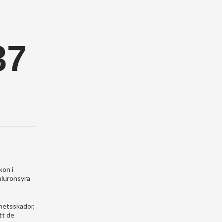
37
kon i
aluronsyra
mhetsskador,
tt de