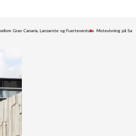
mellom Gran Canaria, Lanzarote og Fuerteventura
Motevisning på San