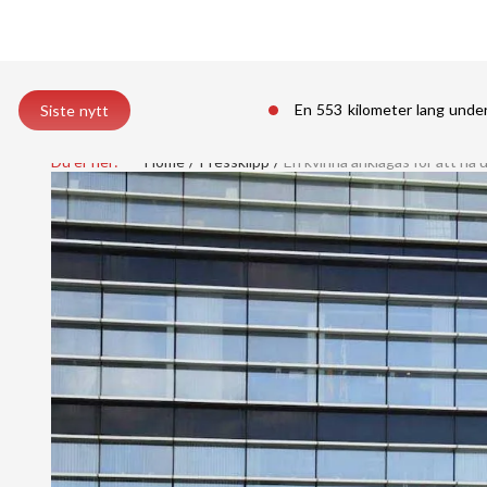
En 553 kilometer lang unde
Siste nytt
Du er her:
Home
Pressklipp