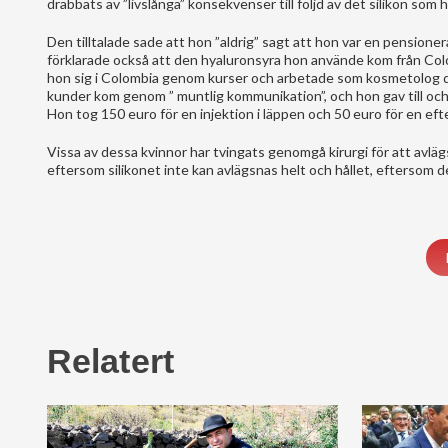
drabbats av ”livslånga” konsekvenser till följd av det silikon som h
Den tilltalade sade att hon ”aldrig” sagt att hon var en pensioner
förklarade också att den hyaluronsyra hon använde kom från Colo
hon sig i Colombia genom kurser och arbetade som kosmetolog där
kunder kom genom ” muntlig kommunikation”, och hon gav till och
Hon tog 150 euro för en injektion i läppen och 50 euro för en ef
Vissa av dessa kvinnor har tvingats genomgå kirurgi för att avläg
eftersom silikonet inte kan avlägsnas helt och hållet, eftersom d
Relatert