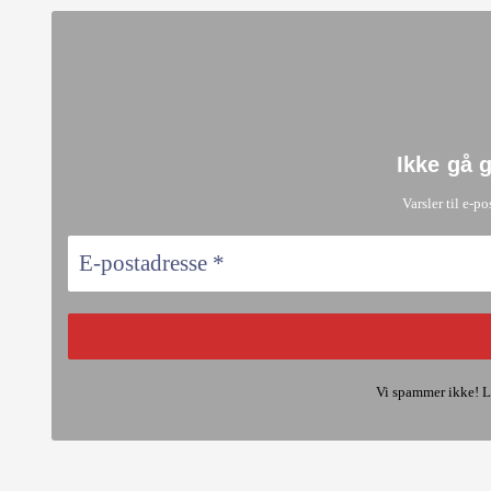
Ikke gå 
Varsler til e-po
Vi spammer ikke! L