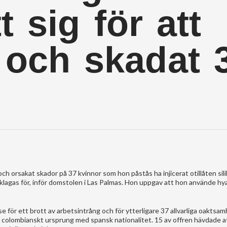
t sig för att
 och skadat 
och orsakat skador på 37 kvinnor som hon påstås ha injicerat otillåten sili
lagas för, inför domstolen i Las Palmas. Hon uppgav att hon använde hy
lse för ett brott av arbetsintrång och för ytterligare 37 allvarliga oaktsa
av colombianskt ursprung med spansk nationalitet. 15 av offren hävdade a