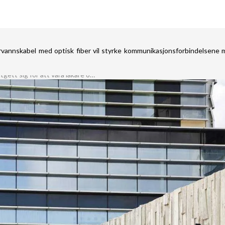
rvannskabel med optisk fiber vil styrke kommunikasjonsforbindelsene 
En kvinna anklagas för att ha utgett sig för att vara läkare och skadat 37 kvinnor