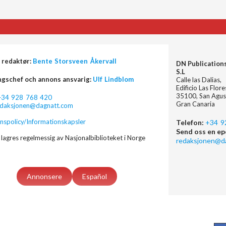
 redaktør:
Bente Storsveen Åkervall
DN Publication
S.L
ngschef och annons ansvarig:
Ulf Lindblom
Calle las Dalias,
Edificio Las Flor
35100, San Agus
+34 928 768 420
Gran Canaria
edaksjonen@dagnatt.com
nspolicy/Informationskapsler
Telefon:
+34 9
Send oss en ep
lagres regelmessig av Nasjonalbiblioteket i Norge
redaksjonen@d
Annonsere
Español