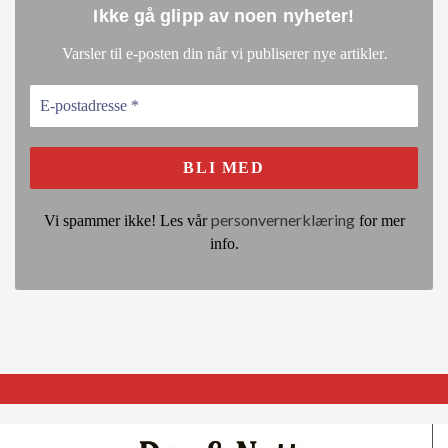
Ikke gå glipp av noen nyheter
!
.
Varsler til e-posten din når vi publiserer nye artikler
personvernerklæring
Vi spammer ikke! Les vår
for mer
info.