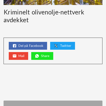
Kriminelt olivenolje-nettverk
avdekket
Del på Facebook
Twitter
Mail
Share