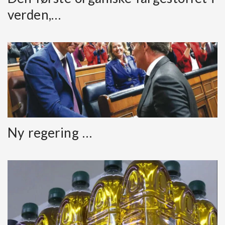
verden,…
Ny regering …