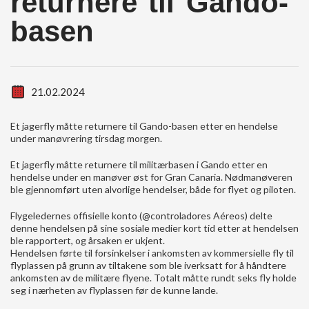
returnere til Gando-
basen
21.02.2024
Et jagerfly måtte returnere til Gando-basen etter en hendelse
under manøvrering tirsdag morgen.
Et jagerfly måtte returnere til militærbasen i Gando etter en
hendelse under en manøver øst for Gran Canaria. Nødmanøveren
ble gjennomført uten alvorlige hendelser, både for flyet og piloten.
Flygeledernes offisielle konto (@controladores Aéreos) delte
denne hendelsen på sine sosiale medier kort tid etter at hendelsen
ble rapportert, og årsaken er ukjent.
Hendelsen førte til forsinkelser i ankomsten av kommersielle fly til
flyplassen på grunn av tiltakene som ble iverksatt for å håndtere
ankomsten av de militære flyene. Totalt måtte rundt seks fly holde
seg i nærheten av flyplassen før de kunne lande.