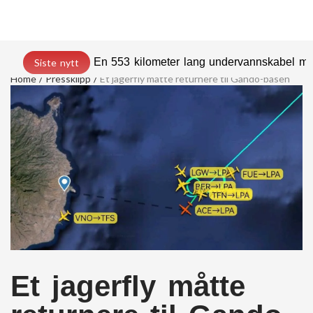
En 553 kilometer lang undervannskabel med
Siste nytt
Home
Pressklipp
Et jagerfly måtte returnere til Gando-basen
Et jagerfly måtte