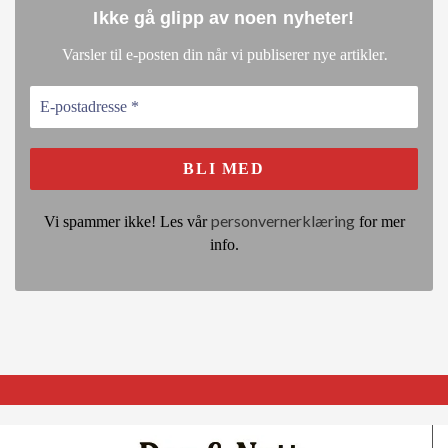
Ikke gå glipp av noen nyheter
!
.
Varsler til e-posten din når vi publiserer nye artikler
personvernerklæring
Vi spammer ikke! Les vår
for mer
info.