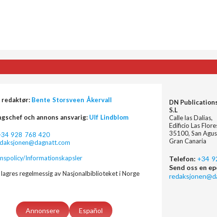
 redaktør:
Bente Storsveen Åkervall
DN Publication
S.L
ngschef och annons ansvarig:
Ulf Lindblom
Calle las Dalias,
Edificio Las Flor
35100, San Agus
+34 928 768 420
Gran Canaria
edaksjonen@dagnatt.com
nspolicy/Informationskapsler
Telefon:
+34 9
Send oss en ep
lagres regelmessig av Nasjonalbiblioteket i Norge
redaksjonen@d
Annonsere
Español