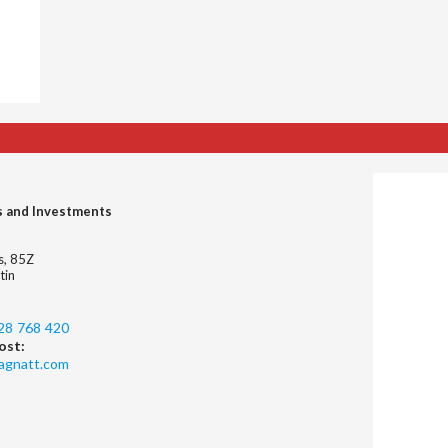
s and Investments
es, 85Z
tin
28 768 420
ost:
agnatt.com