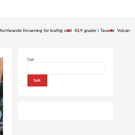
fortfarande förvarning för kraftig vind
43,9 grader i Tasarte
Volcán d
Søk
Søk