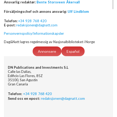
Ansvarlig redaktør:
Bente Storsveen Åkervall
Försäljningschef och annons ansvarig:
Ulf Lindblom
Telefon:
+34 928 768 420
E-post:
redaksjonen@dagnatt.com
Personvernspolicy/Informationskapsler
Dag&Natt lagres regelmessig av Nasjonalbiblioteket i Norge
Annonsere
Español
DN Publications and Investments S.L
Calle las Dalias,
Edificio Las Flores, 85Z
35100, San Agustin
Gran Canaria
Telefon:
+34 928 768 420
Send oss en epost:
redaksjonen@dagnatt.com