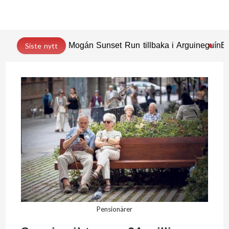
Mogán Sunset Run tillbaka i Arguineguín
En
Siste nytt
Pensionärer