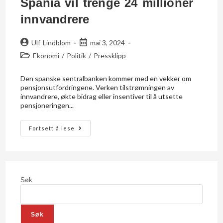
Spania vil trenge 24 millioner
innvandrere
Ulf Lindblom
mai 3, 2024
Ekonomi
/
Politik
/
Pressklipp
Den spanske sentralbanken kommer med en vekker om
pensjonsutfordringene. Verken tilstrømningen av
innvandrere, økte bidrag eller insentiver til å utsette
pensjoneringen...
Fortsett å lese
Søk
Søk