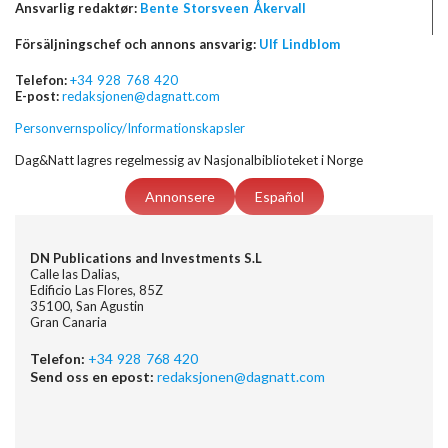
Ansvarlig redaktør:
Bente Storsveen Åkervall
Försäljningschef och annons ansvarig:
Ulf Lindblom
Telefon:
+34 928 768 420
E-post:
redaksjonen@dagnatt.com
Personvernspolicy/Informationskapsler
Dag&Natt lagres regelmessig av Nasjonalbiblioteket i Norge
Annonsere
Español
DN Publications and Investments S.L
Calle las Dalias,
Edificio Las Flores, 85Z
35100, San Agustin
Gran Canaria
Telefon:
+34 928 768 420
Send oss en epost:
redaksjonen@dagnatt.com