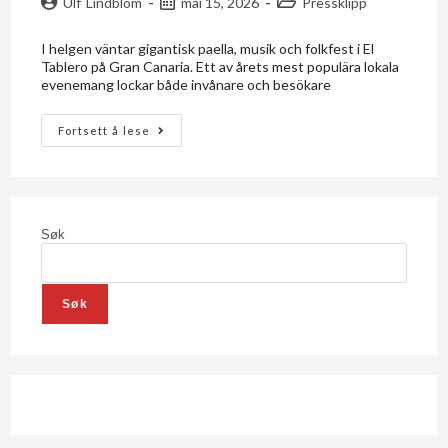
Ulf Lindblom
mai 15, 2026
Pressklipp
I helgen väntar gigantisk paella, musik och folkfest i El
Tablero på Gran Canaria. Ett av årets mest populära lokala
evenemang lockar både invånare och besökare
Fortsett å lese
Søk
Søk