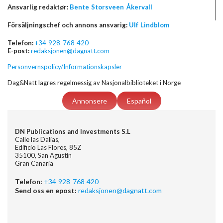
Ansvarlig redaktør:
Bente Storsveen Åkervall
Försäljningschef och annons ansvarig:
Ulf Lindblom
Telefon:
+34 928 768 420
E-post:
redaksjonen@dagnatt.com
Personvernspolicy/Informationskapsler
Dag&Natt lagres regelmessig av Nasjonalbiblioteket i Norge
Annonsere
Español
DN Publications and Investments S.L
Calle las Dalias,
Edificio Las Flores, 85Z
35100, San Agustin
Gran Canaria
Telefon:
+34 928 768 420
Send oss en epost:
redaksjonen@dagnatt.com