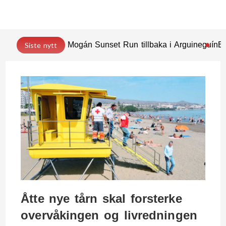
Mogán Sunset Run tillbaka i Arguineguín
En
Siste nytt
Åtte nye tårn skal forsterke
overvåkingen og livredningen