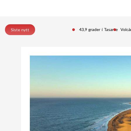
43,9 grader i Tasarte
Volcá
Siste nytt