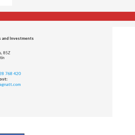
s and Investments
es, 85Z
tin
28 768 420
ost:
agnatt.com