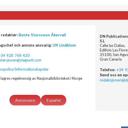
 redaktør:
Bente Storsveen Åkervall
DN Publication
S.L
ngschef och annons ansvarig:
Ulf Lindblom
Calle las Dalias,
Edificio Las Flor
35100, San Agus
+34 928 768 420
Gran Canaria
edaksjonen@dagnatt.com
nspolicy/Informationskapsler
Telefon:
+34 9
Send oss en ep
lagres regelmessig av Nasjonalbiblioteket i Norge
redaksjonen@d
Annonsere
Español