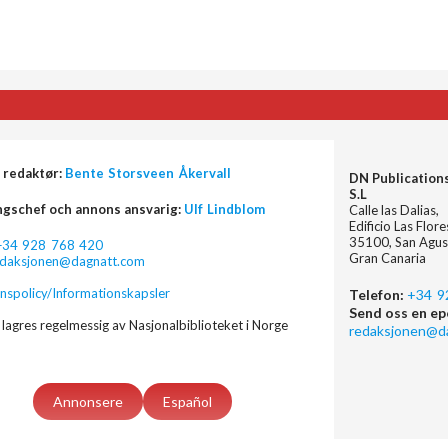
 redaktør:
Bente Storsveen Åkervall
DN Publication
S.L
ngschef och annons ansvarig:
Ulf Lindblom
Calle las Dalias,
Edificio Las Flor
35100, San Agus
+34 928 768 420
Gran Canaria
edaksjonen@dagnatt.com
nspolicy/Informationskapsler
Telefon:
+34 9
Send oss en ep
lagres regelmessig av Nasjonalbiblioteket i Norge
redaksjonen@d
Annonsere
Español