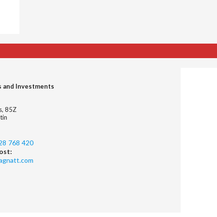
s and Investments
es, 85Z
tin
28 768 420
ost:
agnatt.com