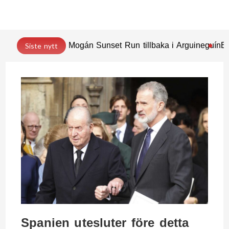
Mogán Sunset Run tillbaka i Arguineguín
En
Siste nytt
Spanien utesluter före detta