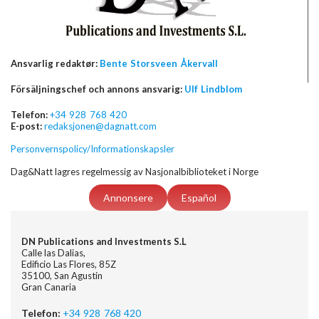
Ansvarlig redaktør:
Bente Storsveen Åkervall
Försäljningschef och annons ansvarig:
Ulf Lindblom
Telefon:
+34 928 768 420
E-post:
redaksjonen@dagnatt.com
Personvernspolicy/Informationskapsler
Dag&Natt lagres regelmessig av Nasjonalbiblioteket i Norge
Annonsere
Español
DN Publications and Investments S.L
Calle las Dalias,
Edificio Las Flores, 85Z
35100, San Agustin
Gran Canaria
Telefon:
+34 928 768 420