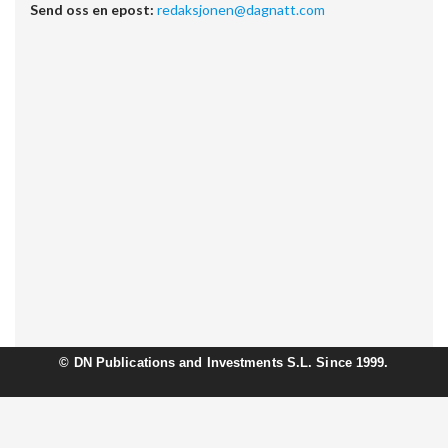
Send oss en epost:
redaksjonen@dagnatt.com
©
DN Publications and Investments S.L. Since 1999.