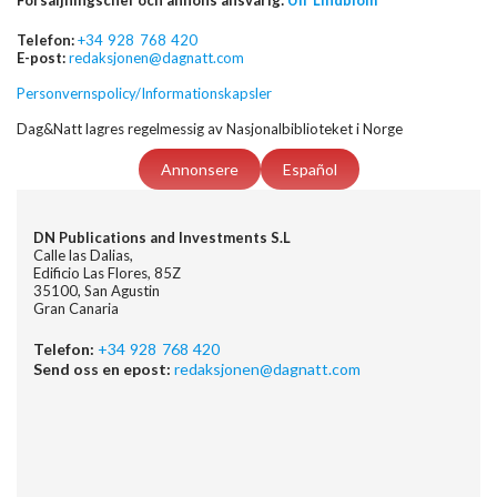
Försäljningschef och annons ansvarig:
Ulf Lindblom
Telefon:
+34 928 768 420
E-post:
redaksjonen@dagnatt.com
Personvernspolicy/Informationskapsler
Dag&Natt lagres regelmessig av Nasjonalbiblioteket i Norge
Annonsere
Español
DN Publications and Investments S.L
Calle las Dalias,
Edificio Las Flores, 85Z
35100, San Agustin
Gran Canaria
Telefon:
+34 928 768 420
Send oss en epost:
redaksjonen@dagnatt.com