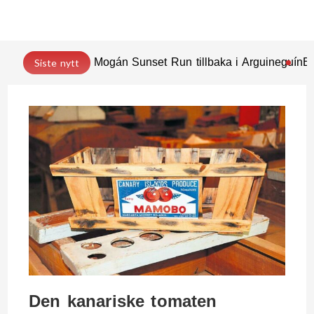
Mogán Sunset Run tillbaka i Arguineguín
En
Siste nytt
Den kanariske tomaten