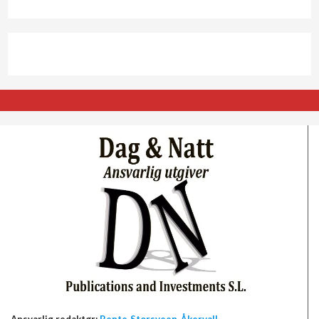
Ansvarlig redaktør:
Bente Storsveen Åkervall