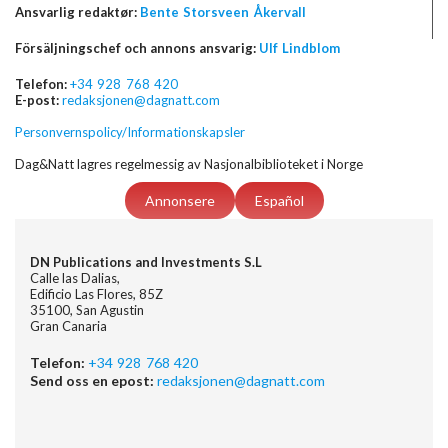
Ansvarlig redaktør:
Bente Storsveen Åkervall
Försäljningschef och annons ansvarig:
Ulf Lindblom
Telefon:
+34 928 768 420
E-post:
redaksjonen@dagnatt.com
Personvernspolicy/Informationskapsler
Dag&Natt lagres regelmessig av Nasjonalbiblioteket i Norge
Annonsere
Español
DN Publications and Investments S.L
Calle las Dalias,
Edificio Las Flores, 85Z
35100, San Agustin
Gran Canaria
Telefon:
+34 928 768 420
Send oss en epost:
redaksjonen@dagnatt.com