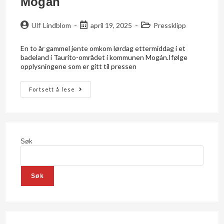
Mogan
Ulf Lindblom
april 19, 2025
Pressklipp
En to år gammel jente omkom lørdag ettermiddag i et
badeland i Taurito-området i kommunen Mogán.Ifølge
opplysningene som er gitt til pressen
Fortsett å lese
Søk
Søk