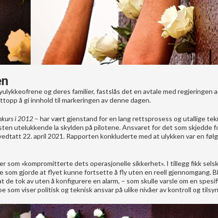
en
lyulykkeofrene og deres familier, fastslås det en avtale med regjeringen a
nettopp å gi innhold til markeringen av denne dagen.
onkurs i 2012
– har vært gjenstand for en lang rettsprosess og utallige te
sten utelukkende la skylden på pilotene. Ansvaret for det som skjedde f
 vedtatt 22. april 2021. Rapporten konkluderte med at ulykken var en føl
 som «kompromitterte dets operasjonelle sikkerhet». I tillegg fikk sels
noe som gjorde at flyet kunne fortsette å fly uten en reell gjennomgang. B
at de tok av uten å konfigurere en alarm, – som skulle varsle om en spesifi
e som viser politisk og teknisk ansvar på ulike nivåer av kontroll og tilsyn