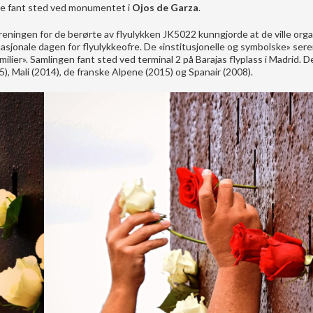
e fant sted ved monumentet i
Ojos de Garza
.
Foreningen for de berørte av flyulykken JK5022 kunngjorde at de ville org
nasjonale dagen for flyulykkeofre. De «institusjonelle og symbolske» se
ilier». Samlingen fant sted ved terminal 2 på Barajas flyplass i Madrid. Der
), Mali (2014), de franske Alpene (2015) og Spanair (2008).