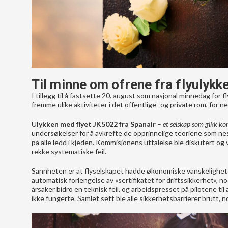
Til minne om ofrene fra flyulykk
I tillegg til å fastsette 20. august som nasjonal minnedag for f
fremme ulike aktiviteter i det offentlige- og private rom, for 
U
lykken med flyet JK5022 fra Spanair
–
et selskap som gikk k
undersøkelser for å avkrefte de opprinnelige teoriene som ne
på alle ledd i kjeden. Kommisjonens uttalelse ble diskutert og
rekke systematiske feil.
Sannheten er at flyselskapet hadde økonomiske vanskeligheter
automatisk forlengelse av «sertifikatet for driftssikkerhet», 
årsaker bidro en teknisk feil, og arbeidspresset på pilotene til 
ikke fungerte. Samlet sett ble alle sikkerhetsbarrierer brutt, no