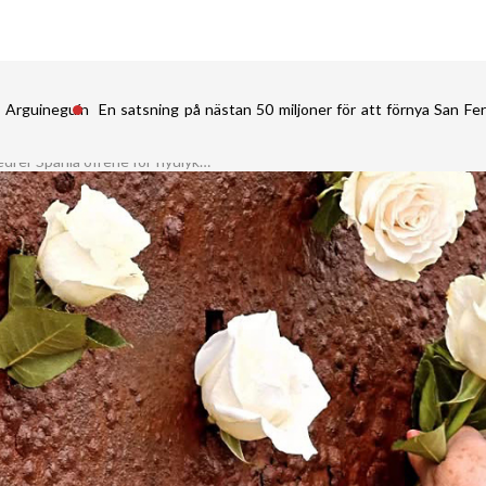
i Arguineguín
En satsning på nästan 50 miljoner för att förnya San 
17 år etter Spanair-ulykken hedrer Spania ofrene for flyulykker