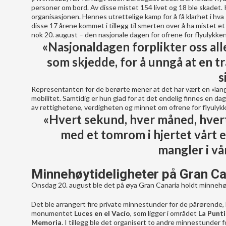
personer om bord. Av disse mistet 154 livet og 18 ble skadet. 
organisasjonen. Hennes utrettelige kamp for å få klarhet i hva
disse 17 årene kommet i tillegg til smerten over å ha mistet et 
nok 20. august – den nasjonale dagen for ofrene for flyulykken
«Nasjonaldagen forplikter oss alle
som skjedde, for å unngå at en t
s
Representanten for de berørte mener at det har vært en «lan
mobilitet. Samtidig er hun glad for at det endelig finnes en d
av rettighetene, verdigheten og minnet om ofrene for flyulykk
«Hvert sekund, hver måned, hvert å
med et tomrom i hjertet vårt 
mangler i vå
Minnehøytideligheter på Gran Ca
Onsdag 20. august ble det på øya Gran Canaria holdt minnehø
Det ble arrangert fire private minnestunder for de pårørende,
monumentet
Luces en el Vacío
, som ligger i området
La Punti
Memoria
. I tillegg ble det organisert to andre minnestunder