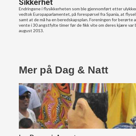
Sikkerhet
Endringene i flysikkerheten som ble gjennomført etter ulykken 
vedtok Europaparlamentet, på forespørsel fra Spania, at flysels
samt at de må ha en beredskapsplan. Foreningen for berørte av
vente i 30 angstfylte timer før de fikk vite om deres kjære var 
august 2013.
Mer på Dag & Natt