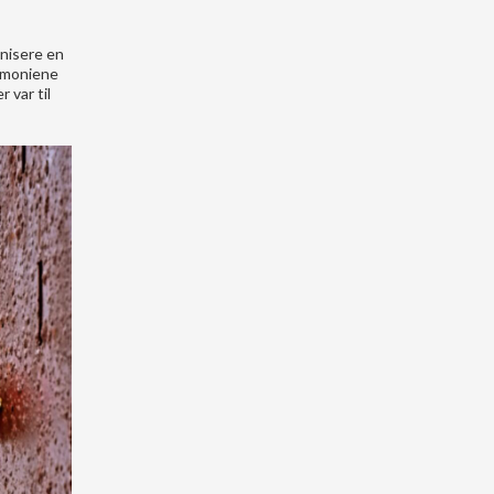
anisere en
remoniene
 var til