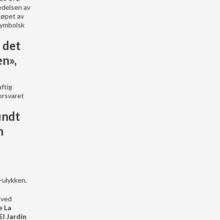
ledelsen av
løpet av
 symbolsk
 det
en»,
ftig
orsvaret
undt
m
-ulykken.
 ved
e La
El Jardín