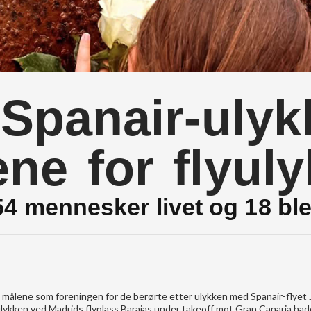
r Spanair-uly
ne for flyuly
54 mennesker livet og 18 bl
re målene som foreningen for de berørte etter ulykken med Spanair-flye
yulykken ved Madrids flyplass Barajas under takeoff mot Gran Canaria ha