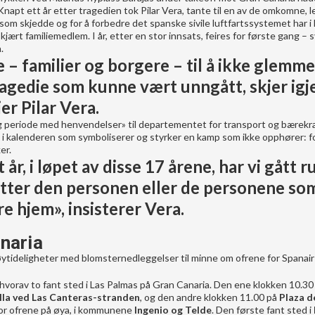
Knapt ett år etter tragedien tok Pilar Vera, tante til en av de omkomne, 
 som skjedde og for å forbedre det spanske sivile luftfartssystemet har i 
kjært familiemedlem. I år, etter en stor innsats, feires for første gang –
.
 – familier og borgere – til å ikke glemme
ragedie som kunne vært unngått, skjer igj
ier Pilar Vera.
g periode med henvendelser» til departementet for transport og bærekra
ag i kalenderen som symboliserer og styrker en kamp som ikke opphører: f
er.
r, i løpet av disse 17 årene, har vi gått r
etter den personen eller de personene so
re hjem», insisterer Vera.
naria
ytideligheter med blomsternedleggelser til minne om ofrene for Spanair
 hvorav to fant sted i Las Palmas på Gran Canaria. Den ene klokken 10.30
lla ved Las Canteras-stranden
, og den andre klokken 11.00 på
Plaza d
 for ofrene på øya, i kommunene
Ingenio og Telde
. Den første fant sted i