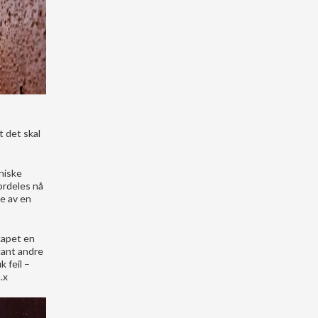
t det skal
kniske
ordeles nå
ge av en
kapet en
lant andre
k feil –
.x