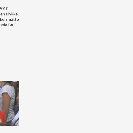
 2010
 en ulykke,
ykken måtte
nia før i