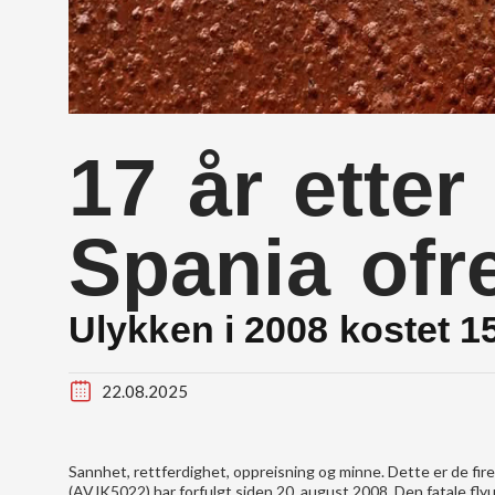
17 år ette
Spania ofre
Ulykken i 2008 kostet 1
22.08.2025
Sannhet, rettferdighet, oppreisning og minne. Dette er de fi
(AVJK5022) har forfulgt siden 20. august 2008. Den fatale fl