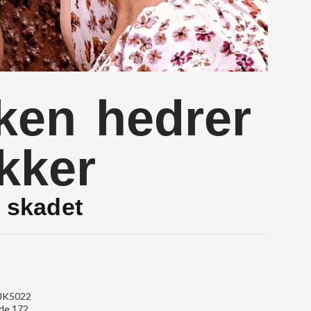
kken hedrer
kker
e skadet
t JK5022
dde 172