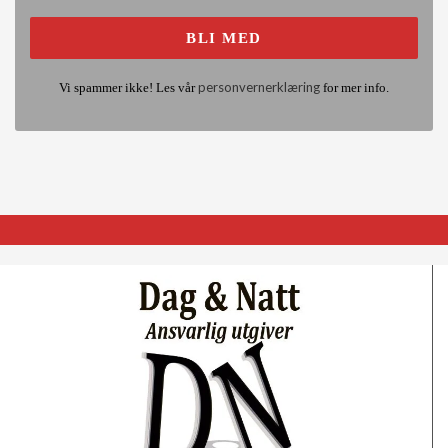
personvernerklæring
Vi spammer ikke! Les vår
for mer info.