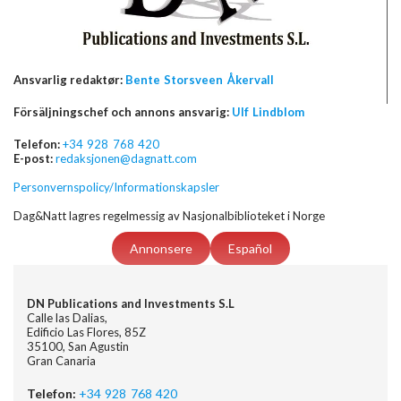
Ansvarlig redaktør:
Bente Storsveen Åkervall
Försäljningschef och annons ansvarig:
Ulf Lindblom
Telefon:
+34 928 768 420
E-post:
redaksjonen@dagnatt.com
Personvernspolicy/Informationskapsler
Dag&Natt lagres regelmessig av Nasjonalbiblioteket i Norge
Annonsere
Español
DN Publications and Investments S.L
Calle las Dalias,
Edificio Las Flores, 85Z
35100, San Agustin
Gran Canaria
Telefon:
+34 928 768 420