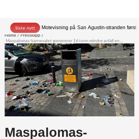
Motevisning på San Agustin-stranden før
Siste nytt
Home
Pressklipp
Maspalomas-karnevalet genererer 16 tonn mindre avfall enn i 2024
Maspalomas-