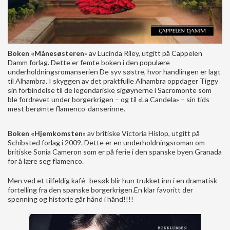
Boken «Månesøsteren
» av Lucinda Riley, utgitt på Cappelen
Damm forlag. Dette er femte boken i den populære
underholdningsromanserien De syv søstre, hvor handlingen er lagt
til Alhambra. I skyggen av det praktfulle Alhambra oppdager Tiggy
sin forbindelse til de legendariske sigøynerne i Sacromonte som
ble fordrevet under borgerkrigen – og til «La Candela» – sin tids
mest berømte flamenco-danserinne.
Boken «Hjemkomsten
» av britiske Victoria Hislop, utgitt på
Schibsted forlag i 2009. Dette er en underholdningsroman om
britiske Sonia Cameron som er på ferie i den spanske byen Granada
for å lære seg flamenco.
Men ved et tilfeldig kafé- besøk blir hun trukket inn i en dramatisk
fortelling fra den spanske borgerkrigen.En klar favoritt der
spenning og historie går hånd i hånd!!!!