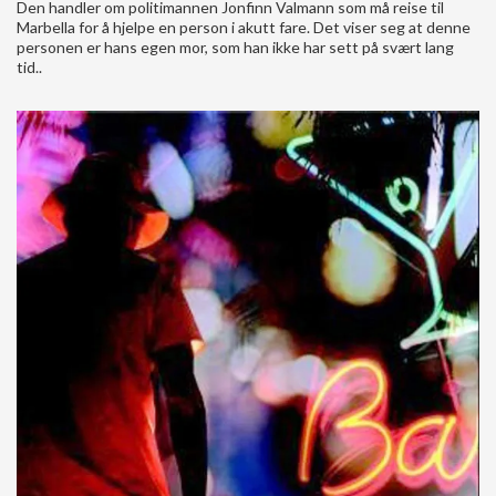
Den handler om politimannen Jonfinn Valmann som må reise til
Marbella for å hjelpe en person i akutt fare. Det viser seg at denne
personen er hans egen mor, som han ikke har sett på svært lang
tid..