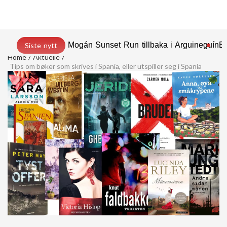
Mogán Sunset Run tillbaka i Arguineguín
En
Siste nytt
Home
Aktuelle
Tips om bøker som skrives i Spania, eller utspiller seg i Spania