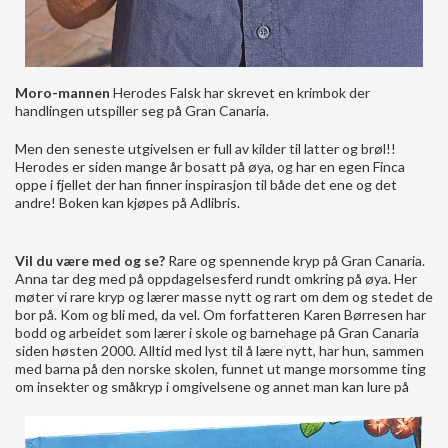
Moro-mannen
Herodes Falsk har skrevet en krimbok der
handlingen utspiller seg på Gran Canaria.
Men den seneste utgivelsen er full av kilder til latter og brøl!!
Herodes er siden mange år bosatt på øya, og har en egen Finca
oppe i fjellet der han finner inspirasjon til både det ene og det
andre! Boken kan kjøpes på Adlibris.
Vil du være med og se?
Rare og spennende kryp på Gran Canaria.
Anna tar deg med på oppdagelsesferd rundt omkring på øya. Her
møter vi rare kryp og lærer masse nytt og rart om dem og stedet de
bor på. Kom og bli med, da vel. Om forfatteren Karen Børresen har
bodd og arbeidet som lærer i skole og barnehage på Gran Canaria
siden høsten 2000. Alltid med lyst til å lære nytt, har hun, sammen
med barna på den norske skolen, funnet ut mange morsomme ting
om insekter og småkryp i omgivelsene og annet man kan lure på