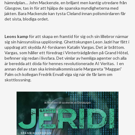
hämndplan… John Mackenzie, en briljant men kantig utredare från
Glasgow, tas in för att hjälpa de spanska myndigheterna med
jakten. Bara Mackenzie kan tysta Cleland innan polismördaren får
det sista, blodiga ordet.
Leons kamp
för att skapa en framtid för sig och sin lillebror närmar
sig sin hänsynslösa upplösning. Ghettokungen Leon Jaziri har fått i
uppdrag att skydda AI-forskaren Katalin Vargas. Det är bråttom.
Vargas, som håller ett föredrag i Vinterträdgården på Grand Hôtel,
befinner sig redan i livsfara. Det vimlar av hemliga agenter och alla
är beredda att döda för hennes revolutionerade AI Veritas. I en
annan del av stan ska kriminalkommissarie Margareta ”Maggan”
Palm och kollegan Fredrik Envall viga sig när de får larm om
skottlossning.