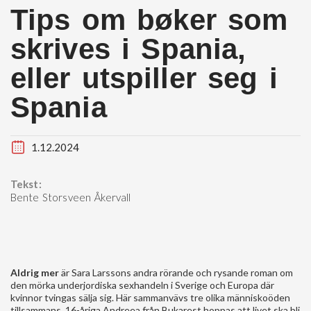
Tips om bøker som
skrives i Spania,
eller utspiller seg i
Spania
1.12.2024
Tekst:
Bente Storsveen Åkervall
Aldrig mer
är Sara Larssons andra rörande och rysande roman om
den mörka underjordiska sexhandeln i Sverige och Europa där
kvinnor tvingas sälja sig. Här sammanvävs tre olika människoöden
tillsammans. 16-åriga Andreea från Bukarest hoppas att livet ska bli