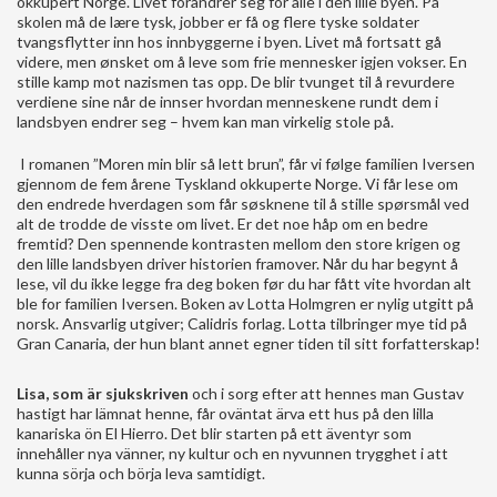
okkupert Norge. Livet forandrer seg for alle i den lille byen. På
skolen må de lære tysk, jobber er få og flere tyske soldater
tvangsflytter inn hos innbyggerne i byen. Livet må fortsatt gå
videre, men ønsket om å leve som frie mennesker igjen vokser. En
stille kamp mot nazismen tas opp. De blir tvunget til å revurdere
verdiene sine når de innser hvordan menneskene rundt dem i
landsbyen endrer seg – hvem kan man virkelig stole på.
I romanen ”Moren min blir så lett brun”, får vi følge familien Iversen
gjennom de fem årene Tyskland okkuperte Norge. Vi får lese om
den endrede hverdagen som får søsknene til å stille spørsmål ved
alt de trodde de visste om livet. Er det noe håp om en bedre
fremtid? Den spennende kontrasten mellom den store krigen og
den lille landsbyen driver historien framover. Når du har begynt å
lese, vil du ikke legge fra deg boken før du har fått vite hvordan alt
ble for familien Iversen. Boken av Lotta Holmgren er nylig utgitt på
norsk. Ansvarlig utgiver; Calidris forlag. Lotta tilbringer mye tid på
Gran Canaria, der hun blant annet egner tiden til sitt forfatterskap!
Lisa, som är sjukskriven
och i sorg efter att hennes man Gustav
hastigt har lämnat henne, får oväntat ärva ett hus på den lilla
kanariska ön El Hierro. Det blir starten på ett äventyr som
innehåller nya vänner, ny kultur och en nyvunnen trygghet i att
kunna sörja och börja leva samtidigt.