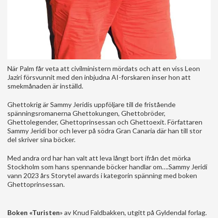
När Palm får veta att civilministern mördats och att en viss Leon
Jaziri försvunnit med den inbjudna AI-forskaren inser hon att
smekmånaden är inställd.
Ghettokrig är Sammy Jeridis uppföljare till de fristående
spänningsromanerna Ghettokungen, Ghettobröder,
Ghettolegender, Ghettoprinsessan och Ghettoexit. Författaren
Sammy Jeridi bor och lever på södra Gran Canaria där han till stor
del skriver sina böcker.
Med andra ord har han valt att leva långt bort ifrån det mörka
Stockholm som hans spennande böcker handlar om….Sammy Jeridi
vann 2023 års Storytel awards i kategorin spänning med boken
Ghettoprinsessan.
Boken «Turisten
» av Knud Faldbakken, utgitt på Gyldendal forlag.