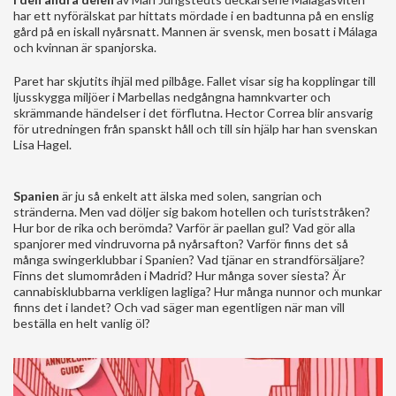
har ett nyförälskat par hittats mördade i en badtunna på en enslig
gård på en iskall nyårsnatt. Mannen är svensk, men bosatt i Málaga
och kvinnan är spanjorska.
Paret har skjutits ihjäl med pilbåge. Fallet visar sig ha kopplingar till
ljusskygga miljöer i Marbellas nedgångna hamnkvarter och
skrämmande händelser i det förflutna. Hector Correa blir ansvarig
för utredningen från spanskt håll och till sin hjälp har han svenskan
Lisa Hagel.
Spanien
är ju så enkelt att älska med solen, sangrian och
stränderna. Men vad döljer sig bakom hotellen och turiststråken?
Hur bor de rika och berömda? Varför är paellan gul? Vad gör alla
spanjorer med vindruvorna på nyårsafton? Varför finns det så
många swingerklubbar i Spanien? Vad tjänar en strandförsäljare?
Finns det slumområden i Madrid? Hur många sover siesta? Är
cannabisklubbarna verkligen lagliga? Hur många nunnor och munkar
finns det i landet? Och vad säger man egentligen när man vill
beställa en helt vanlig öl?