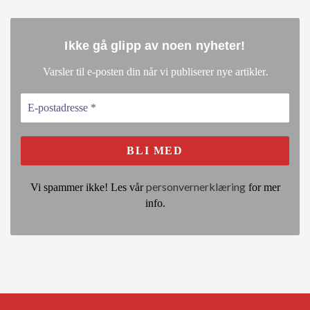
Ikke gå glipp av noen nyheter
!
.
Varsler til e-posten din når vi publiserer nye artikler
personvernerklæring
Vi spammer ikke! Les vår
for mer
info.