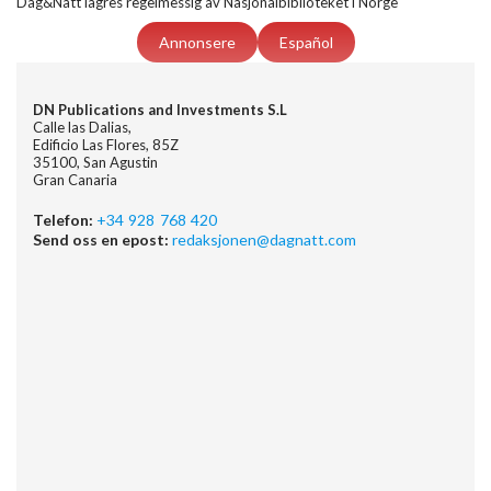
Dag&Natt lagres regelmessig av Nasjonalbiblioteket i Norge
Annonsere
Español
DN Publications and Investments S.L
Calle las Dalias,
Edificio Las Flores, 85Z
35100, San Agustin
Gran Canaria
Telefon:
+34 928 768 420
Send oss en epost:
redaksjonen@dagnatt.com