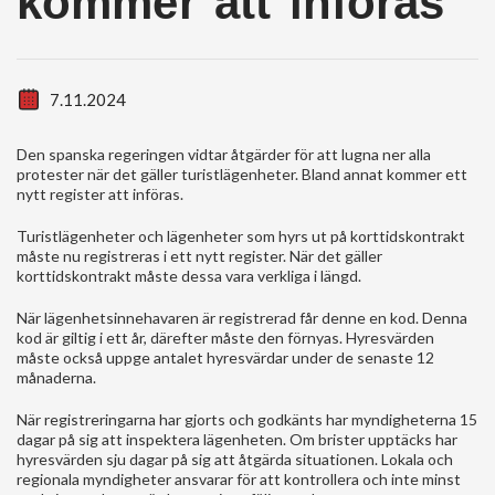
kommer att införas
7.11.2024
Den spanska regeringen vidtar åtgärder för att lugna ner alla
protester när det gäller turistlägenheter. Bland annat kommer ett
nytt register att införas.
Turistlägenheter och lägenheter som hyrs ut på korttidskontrakt
måste nu registreras i ett nytt register. När det gäller
korttidskontrakt måste dessa vara verkliga i längd.
När lägenhetsinnehavaren är registrerad får denne en kod. Denna
kod är giltig i ett år, därefter måste den förnyas. Hyresvärden
måste också uppge antalet hyresvärdar under de senaste 12
månaderna.
När registreringarna har gjorts och godkänts har myndigheterna 15
dagar på sig att inspektera lägenheten. Om brister upptäcks har
hyresvärden sju dagar på sig att åtgärda situationen. Lokala och
regionala myndigheter ansvarar för att kontrollera och inte minst