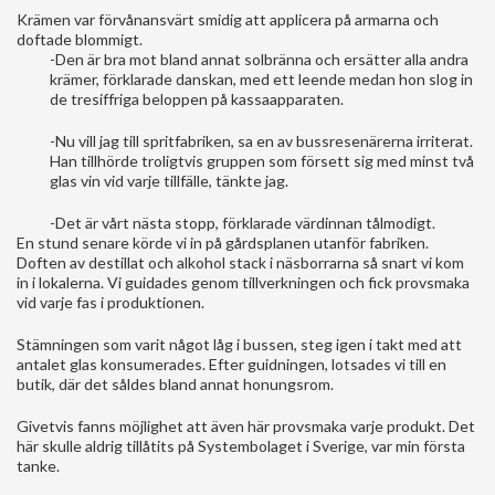
Krämen var förvånansvärt smidig att applicera på armarna och
doftade blommigt.
-Den är bra mot bland annat solbränna och ersätter alla andra
krämer, förklarade danskan, med ett leende medan hon slog in
de tresiffriga beloppen på kassaapparaten.
-Nu vill jag till spritfabriken, sa en av bussresenärerna irriterat.
Han tillhörde troligtvis gruppen som försett sig med minst två
glas vin vid varje tillfälle, tänkte jag.
-Det är vårt nästa stopp, förklarade värdinnan tålmodigt.
En stund senare körde vi in på gårdsplanen utanför fabriken.
Doften av destillat och alkohol stack i näsborrarna så snart vi kom
in i lokalerna. Vi guidades genom tillverkningen och fick provsmaka
vid varje fas i produktionen.
Stämningen som varit något låg i bussen, steg igen i takt med att
antalet glas konsumerades. Efter guidningen, lotsades vi till en
butik, där det såldes bland annat honungsrom.
Givetvis fanns möjlighet att även här provsmaka varje produkt. Det
här skulle aldrig tillåtits på Systembolaget i Sverige, var min första
tanke.