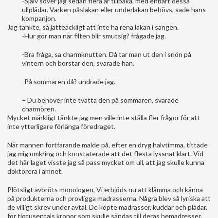
-Själv sover jag sedan flera år tillbaka, med enbart dessa
ullplädar. Varken påslakan eller underlakan behövs, sade hans
kompanjon.
Jag tänkte, så jätteäckligt att inte ha rena lakan i sängen.
-Hur gör man när filten blir smutsig? frågade jag.
-Bra fråga, sa charmknutten. Då tar man ut den i snön på
vintern och borstar den, svarade han.
-På sommaren då? undrade jag.
– Du behöver inte tvätta den på sommaren, svarade
charmören.
Mycket märkligt tänkte jag men ville inte ställa fler frågor för att
inte ytterligare förlänga föredraget.
När mannen fortfarande malde på, efter en dryg halvtimma, tittade
jag mig omkring och konstaterade att det flesta lyssnat klart. Vid
det här laget visste jag så pass mycket om ull, att jag skulle kunna
doktorera i ämnet.
Plötsligt avbröts monologen, Vi erbjöds nu att klämma och känna
på produkterna och provligga madrasserna. Några blev så lyriska att
de villigt skrev under avtal. De köpte madrasser, kuddar och plädar,
för tiotusentals kronor som skulle sändas till deras hemadresser.