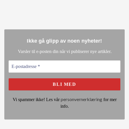
Ikke gå glipp av noen nyheter
!
.
Varsler til e-posten din når vi publiserer nye artikler
personvernerklæring
Vi spammer ikke! Les vår
for mer
info.