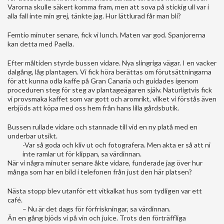
Varorna skulle säkert komma fram, men att sova på stickig ull var i
alla fall inte min grej, tänkte jag. Hur lättlurad får man bli?
Femtio minuter senare, fick vi lunch. Maten var god. Spanjorerna
kan detta med Paella.
Efter måltiden styrde bussen vidare. Nya slingriga vägar. I en vacker
dalgång, låg plantagen. Vi fick höra berättas om förutsättningarna
för att kunna odla kaffe på Gran Canaria och guidades igenom
proceduren steg för steg av plantageägaren själv. Naturligtvis fick
vi provsmaka kaffet som var gott och aromrikt, vilket vi förstås även
erbjöds att köpa med oss hem från hans lilla gårdsbutik.
Bussen rullade vidare och stannade till vid en ny platå med en
underbar utsikt.
-Var så goda och kliv ut och fotografera. Men akta er så att ni
inte ramlar ut för klippan, sa värdinnan.
När vi några minuter senare åkte vidare, funderade jag över hur
många som har en bild i telefonen från just den här platsen?
Nästa stopp blev utanför ett vitkalkat hus som tydligen var ett
café.
– Nu är det dags för förfriskningar, sa värdinnan.
Än en gång bjöds vi på vin och juice. Trots den förträffliga