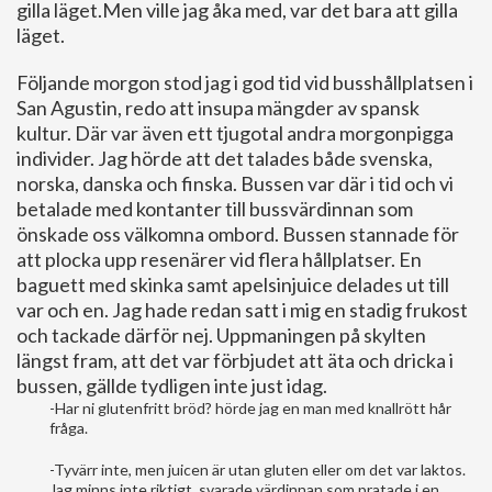
gilla läget.Men ville jag åka med, var det bara att gilla
läget.
Följande morgon stod jag i god tid vid busshållplatsen i
San Agustin, redo att insupa mängder av spansk
kultur. Där var även ett tjugotal andra morgonpigga
individer. Jag hörde att det talades både svenska,
norska, danska och finska. Bussen var där i tid och vi
betalade med kontanter till bussvärdinnan som
önskade oss välkomna ombord. Bussen stannade för
att plocka upp resenärer vid flera hållplatser. En
baguett med skinka samt apelsinjuice delades ut till
var och en. Jag hade redan satt i mig en stadig frukost
och tackade därför nej. Uppmaningen på skylten
längst fram, att det var förbjudet att äta och dricka i
bussen, gällde tydligen inte just idag.
-Har ni glutenfritt bröd? hörde jag en man med knallrött hår
fråga.
-Tyvärr inte, men juicen är utan gluten eller om det var laktos.
Jag minns inte riktigt, svarade värdinnan som pratade i en