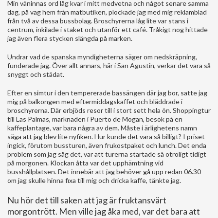
Min väninnas ord låg kvar i mitt medvetna och något senare samma
dag, på väg hem från matbutiken, plockade jag med mig reklamblad
från två av dessa bussbolag. Broschyrerna låg lite var stans i
centrum, inkilade i staket och utanför ett café. Tråkigt nog hittade
jag även flera stycken slängda på marken.
Undrar vad de spanska myndigheterna säger om nedskräpning,
funderade jag. Över allt annars, här i San Agustin, verkar det vara så
snyggt och städat.
Efter en simtur i den tempererade bassängen där jag bor, satte jag
mig på balkongen med eftermiddagskaffet och bläddrade i
broschyrerna. Där erbjöds resor till i stort sett hela ön. Shoppingtur
till Las Palmas, marknaden i Puerto de Mogan, besök på en
kaffeplantage, var bara några av dem. Måste i ärlighetens namn
säga att jag blev lite nyfiken. Hur kunde det vara så billigt? I priset
ingick, förutom bussturen, även frukostpaket och lunch. Det enda
problem som jag såg det, var att turerna startade så otroligt tidigt
på morgonen. Klockan åtta var det upphämtning vid
busshållplatsen. Det innebär att jag behöver gå upp redan 06.30
om jag skulle hinna fixa till mig och dricka kaffe, tänkte jag.
Nu hör det till saken att jag är fruktansvärt
morgontrött. Men ville jag åka med, var det bara att