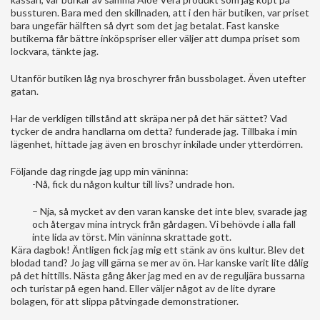
bussturen. Bara med den skillnaden, att i den här butiken, var priset
bara ungefär hälften så dyrt som det jag betalat. Fast kanske
butikerna får bättre inköpspriser eller väljer att dumpa priset som
lockvara, tänkte jag.
Utanför butiken låg nya broschyrer från bussbolaget. Även utefter
gatan.
Har de verkligen tillstånd att skräpa ner på det här sättet? Vad
tycker de andra handlarna om detta? funderade jag. Tillbaka i min
lägenhet, hittade jag även en broschyr inkilade under ytterdörren.
Följande dag ringde jag upp min väninna:
-Nå, fick du någon kultur till livs? undrade hon.
– Nja, så mycket av den varan kanske det inte blev, svarade jag
och återgav mina intryck från gårdagen. Vi behövde i alla fall
inte lida av törst. Min väninna skrattade gott.
Kära dagbok! Äntligen fick jag mig ett stänk av öns kultur. Blev det
blodad tand? Jo jag vill gärna se mer av ön. Har kanske varit lite dålig
på det hittills. Nästa gång åker jag med en av de reguljära bussarna
och turistar på egen hand. Eller väljer något av de lite dyrare
bolagen, för att slippa påtvingade demonstrationer.