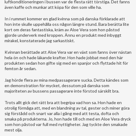
luftkonditioneringen i bussen var de flesta rätt törstiga. Det fanns
även kaffe och munkar att köpa för den som ville ha.
In i rummet kommer en glad kvinna som på danska förklarade att
hon inte skulle uppehålla oss någon längre stund. Bara berätta lite
kort om deras fantastiska, kräm av Aloe Vera som hon påstod
gjorde underverk med kroppen. Ännu en produkt med inbyggt
mirakel, konstaterade jag sarkastiskt.
Kvinnan berättade att Aloe Vera var en växt som fanns över nästan
hela ön och hade läkande krafter. Hon hade jobbat med den här
produkten sedan hon gifte sig med en spanjor och flyttade hit för
femton år sedan.
Jag hörde flera av mina medpassagerare sucka. Detta kändes som
en demonstration för mycket, dessutom på danska som
majoriteten av bussens passagerare inte förstod särskilt bra.
Trots allt gick det rätt bra att begripa vad hon sa. Hon hade en
otrolig förmåga att, med en blandning av tal, gester och miner göra
sig förstådd och snart var alla i gång med att testa, dofta och
smaka på produkterna. Jo, hon hade till och med en Aloe Vera dryck
som hon påstod var full med nyttigheter. Jag tyckte den smakade
mest olja.