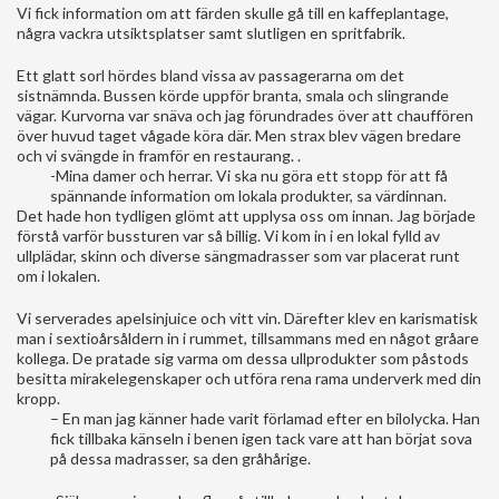
Vi fick information om att färden skulle gå till en kaffeplantage,
några vackra utsiktsplatser samt slutligen en spritfabrik.
Ett glatt sorl hördes bland vissa av passagerarna om det
sistnämnda. Bussen körde uppför branta, smala och slingrande
vägar. Kurvorna var snäva och jag förundrades över att chauffören
över huvud taget vågade köra där. Men strax blev vägen bredare
och vi svängde in framför en restaurang. .
-Mina damer och herrar. Vi ska nu göra ett stopp för att få
spännande information om lokala produkter, sa värdinnan.
Det hade hon tydligen glömt att upplysa oss om innan. Jag började
förstå varför bussturen var så billig. Vi kom in i en lokal fylld av
ullplädar, skinn och diverse sängmadrasser som var placerat runt
om i lokalen.
Vi serverades apelsinjuice och vitt vin. Därefter klev en karismatisk
man i sextioårsåldern in i rummet, tillsammans med en något gråare
kollega. De pratade sig varma om dessa ullprodukter som påstods
besitta mirakelegenskaper och utföra rena rama underverk med din
kropp.
– En man jag känner hade varit förlamad efter en bilolycka. Han
fick tillbaka känseln i benen igen tack vare att han börjat sova
på dessa madrasser, sa den gråhårige.