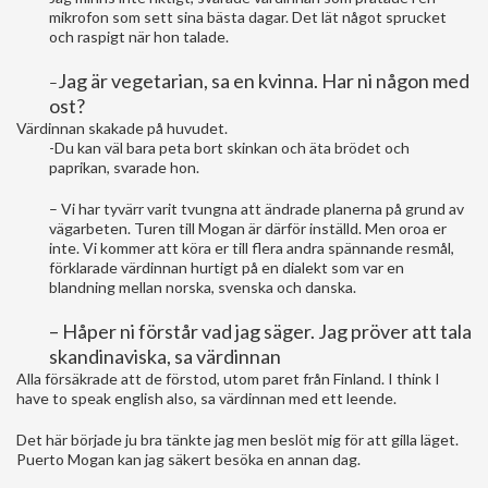
mikrofon som sett sina bästa dagar. Det lät något sprucket
och raspigt när hon talade.
Jag är vegetarian, sa en kvinna. Har ni någon med
–
ost?
Värdinnan skakade på huvudet.
-Du kan väl bara peta bort skinkan och äta brödet och
paprikan, svarade hon.
– Vi har tyvärr varit tvungna att ändrade planerna på grund av
vägarbeten. Turen till Mogan är därför inställd. Men oroa er
inte. Vi kommer att köra er till flera andra spännande resmål,
förklarade värdinnan hurtigt på en dialekt som var en
blandning mellan norska, svenska och danska.
– Håper ni förstår vad jag säger. Jag pröver att tala
skandinaviska, sa värdinnan
Alla försäkrade att de förstod, utom paret från Finland. I think I
have to speak english also, sa värdinnan med ett leende.
Det här började ju bra tänkte jag men beslöt mig för att gilla läget.
Puerto Mogan kan jag säkert besöka en annan dag.