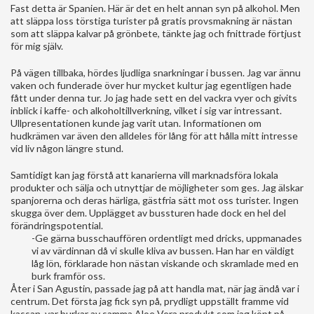
Fast detta är Spanien. Här är det en helt annan syn på alkohol. Men
att släppa loss törstiga turister på gratis provsmakning är nästan
som att släppa kalvar på grönbete, tänkte jag och fnittrade förtjust
för mig själv.
På vägen tillbaka, hördes ljudliga snarkningar i bussen. Jag var ännu
vaken och funderade över hur mycket kultur jag egentligen hade
fått under denna tur. Jo jag hade sett en del vackra vyer och givits
inblick i kaffe- och alkoholtillverkning, vilket i sig var intressant.
Ullpresentationen kunde jag varit utan. Informationen om
hudkrämen var även den alldeles för lång för att hålla mitt intresse
vid liv någon längre stund.
Samtidigt kan jag förstå att kanarierna vill marknadsföra lokala
produkter och sälja och utnyttjar de möjligheter som ges. Jag älskar
spanjorerna och deras härliga, gästfria sätt mot oss turister. Ingen
skugga över dem. Upplägget av bussturen hade dock en hel del
förändringspotential.
-Ge gärna busschauffören ordentligt med dricks, uppmanades
vi av värdinnan då vi skulle kliva av bussen. Han har en väldigt
låg lön, förklarade hon nästan viskande och skramlade med en
burk framför oss.
Åter i San Agustin, passade jag på att handla mat, när jag ändå var i
centrum. Det första jag fick syn på, prydligt uppställt framme vid
kassan, var burkar av samma Aloe Vera produkt som jag köpt på