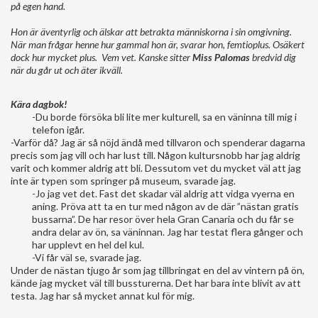
på egen hand.
Hon är äventyrlig och älskar att betrakta människorna i sin omgivning.
När man frågar henne hur gammal hon är, svarar hon, femtioplus. Osäkert
dock hur mycket plus.
Vem vet. Kanske sitter
Miss Palomas
bredvid dig
när du går ut och äter ikväll.
Kära dagbok!
-Du borde försöka bli lite mer kulturell, sa en väninna till mig i
telefon igår.
-Varför då? Jag är så nöjd ändå med tillvaron och spenderar dagarna
precis som jag vill och har lust till. Någon kultursnobb har jag aldrig
varit och kommer aldrig att bli. Dessutom vet du mycket väl att jag
inte är typen som springer på museum, svarade jag.
-Jo jag vet det. Fast det skadar väl aldrig att vidga vyerna en
aning. Pröva att ta en tur med någon av de där ”nästan gratis
bussarna”. De har resor över hela Gran Canaria och du får se
andra delar av ön, sa väninnan. Jag har testat flera gånger och
har upplevt en hel del kul.
-Vi får väl se, svarade jag.
Under de nästan tjugo år som jag tillbringat en del av vintern på ön,
kände jag mycket väl till bussturerna. Det har bara inte blivit av att
testa. Jag har så mycket annat kul för mig.