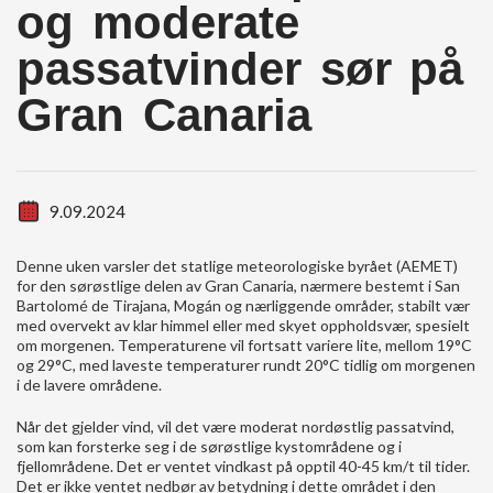
og moderate
passatvinder sør på
Gran Canaria
9.09.2024
Denne uken varsler det statlige meteorologiske byrået (AEMET)
for den sørøstlige delen av Gran Canaria, nærmere bestemt i San
Bartolomé de Tirajana, Mogán og nærliggende områder, stabilt vær
med overvekt av klar himmel eller med skyet oppholdsvær, spesielt
om morgenen. Temperaturene vil fortsatt variere lite, mellom 19°C
og 29°C, med laveste temperaturer rundt 20°C tidlig om morgenen
i de lavere områdene.
Når det gjelder vind, vil det være moderat nordøstlig passatvind,
som kan forsterke seg i de sørøstlige kystområdene og i
fjellområdene. Det er ventet vindkast på opptil 40-45 km/t til tider.
Det er ikke ventet nedbør av betydning i dette området i den