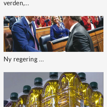
verden,…
Ny regering …