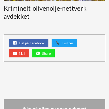
Kriminelt olivenolje-nettverk
avdekket
Del på Facebook
Twitter
Mail
Share
Ikke gå glipp av noen nyheter
!