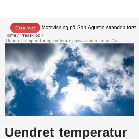
Motevisning på San Agustin-stranden før
Siste nytt
Home
Pressklipp
Uendret temperatur og moderate passatvinder sør på Gran Canaria
Uendret temperatur