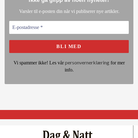
.
Varsler til e-posten din når vi publiserer nye artikler
personvernerklæring
Vi spammer ikke! Les vår
for mer
info.